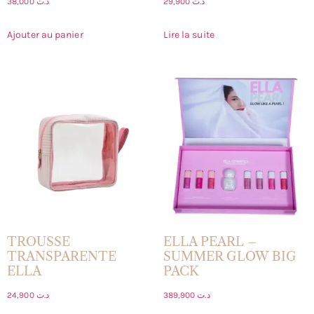
38,000
د.ت
29,900
د.ت
Ajouter au panier
Lire la suite
TROUSSE
ELLA PEARL –
TRANSPARENTE
SUMMER GLOW BIG
ELLA
PACK
24,900
د.ت
389,900
د.ت