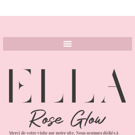
←
1
2
3
4
→
Merci de votre visite sur notre site. Nous sommes dédiés à