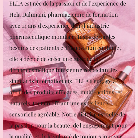
ELLA est née de la passion et de l’expérience de
Hela Dahmani, pharmacienne de formation
avec 14 ans d’expérience dans l’industrie
pharmaceutique mondiale. Inspirée par les
besoins des patients et l’innovation continue,
elle a décidé de créer une marque de
dermocosmétique tunisienne respectant les
standards internationaux. ELLA s’engage à
offrir des produits efficaces, multi-actions, et
naturels, tout en offrant une expérience
sensorielle agréable. Notre histoire est celle de
la passion pour la beauté, de l’engagement pour
la qualité, et de la volonté de toujours innover