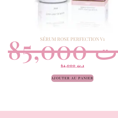
85,000
ت
SÉRUM ROSE PERFECTION V1
64,000
د.ت
AJOUTER AU PANIER