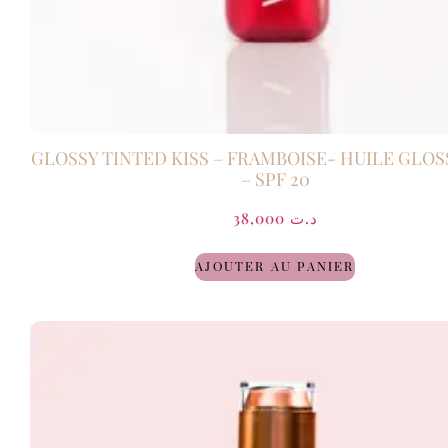
GLOSSY TINTED KISS – FRAMBOISE- HUILE GLOS
– SPF 20
38,000
د.ت
AJOUTER AU PANIER