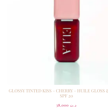
GLOSSY TINTED KISS – CHERRY – HUILE GLOSS &
SPF 20
38,000
د.ت